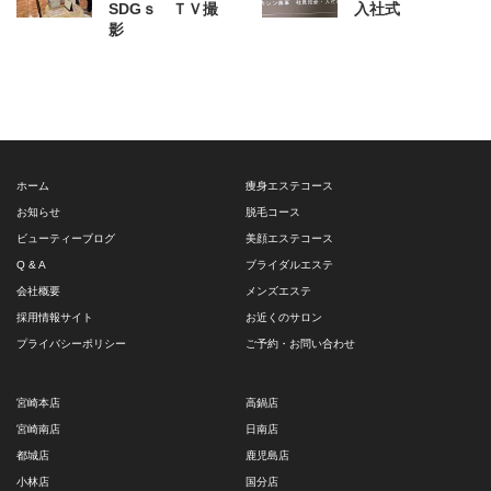
SDGｓ ＴＶ撮
入社式
影
ホーム
痩身エステコース
お知らせ
脱毛コース
ビューティーブログ
美顔エステコース
Q & A
ブライダルエステ
会社概要
メンズエステ
採用情報サイト
お近くのサロン
プライバシーポリシー
ご予約・お問い合わせ
宮崎本店
高鍋店
宮崎南店
日南店
都城店
鹿児島店
小林店
国分店