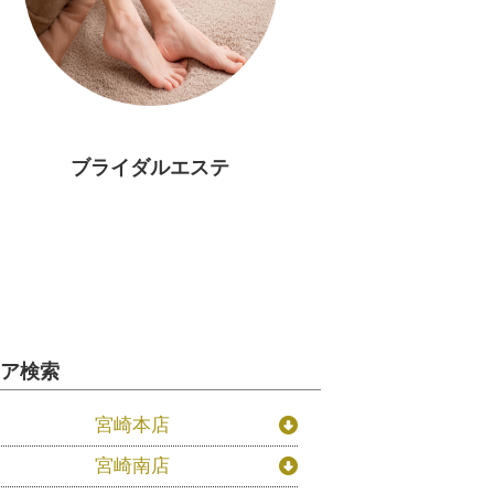
ブライダルエステ
ア検索
宮崎本店
宮崎南店