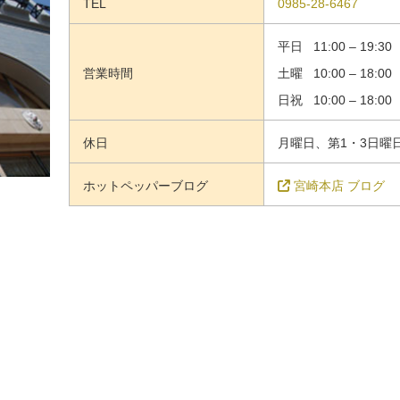
TEL
0985-28-6467
平日 11:00 – 19:30
営業時間
土曜 10:00 – 18:00
日祝 10:00 – 18:00
休日
月曜日、第1・3日曜
ホットペッパーブログ
宮崎本店 ブログ