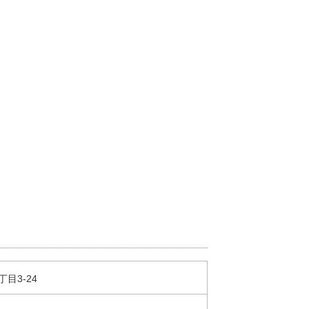
目3-24