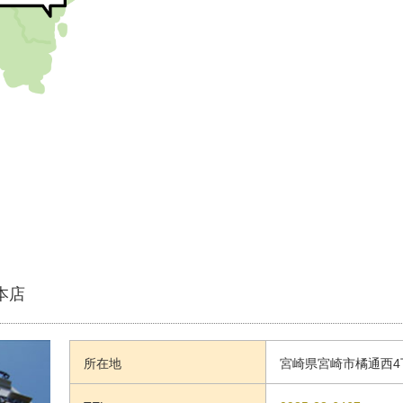
本店
所在地
宮崎県宮崎市橘通西4丁