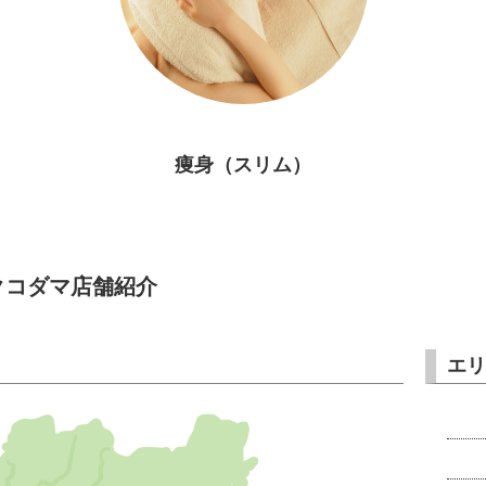
痩身（スリム）
クコダマ店舗紹介
エリ