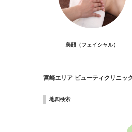
美顔（フェイシャル）
宮崎エリア ビューティクリニッ
地図検索