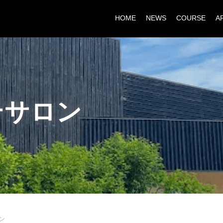
HOME
NEWS
COURSE
A
テサロン
ン