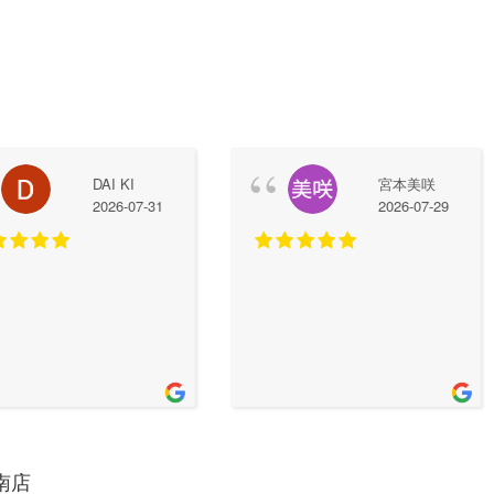
児玉 綺美131124015
りぴ
2026-07-25
2026-07-25
南店