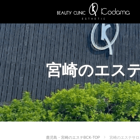
宮崎のエス
鹿児島・宮崎のエステBCK-TOP
宮崎のエステサロ