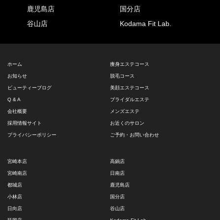
鹿児島店
国分店
谷山店
Kodama Fit Lab.
ホーム
痩身エステコース
お知らせ
脱毛コース
ビューティーブログ
美顔エステコース
Q & A
ブライダルエステ
会社概要
メンズエステ
採用情報サイト
お近くのサロン
プライバシーポリシー
ご予約・お問い合わせ
宮崎本店
高鍋店
宮崎南店
日南店
都城店
鹿児島店
小林店
国分店
日向店
谷山店