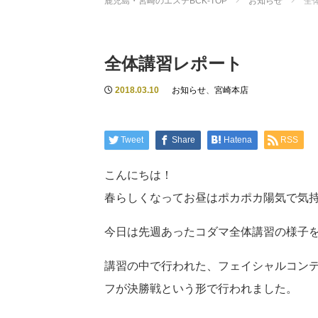
鹿児島・宮崎のエステBCK-TOP
お知らせ
全
全体講習レポート
2018.03.10
お知らせ
、
宮崎本店
Tweet
Share
Hatena
RSS
こんにちは！
春らしくなってお昼はポカポカ陽気で気
今日は先週あったコダマ全体講習の様子
講習の中で行われた、フェイシャルコンテ
フが決勝戦という形で行われました。