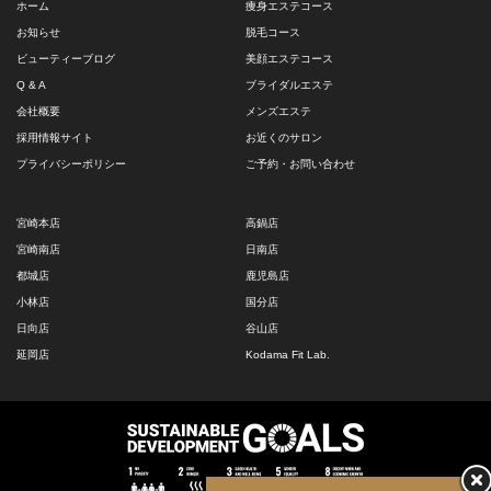
ホーム
痩身エステコース
お知らせ
脱毛コース
ビューティーブログ
美顔エステコース
Q & A
ブライダルエステ
会社概要
メンズエステ
採用情報サイト
お近くのサロン
プライバシーポリシー
ご予約・お問い合わせ
宮崎本店
高鍋店
宮崎南店
日南店
都城店
鹿児島店
小林店
国分店
日向店
谷山店
延岡店
Kodama Fit Lab.