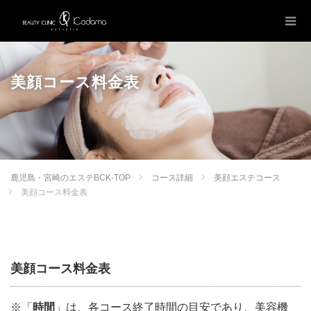
美顔コース料金表
鹿児島・宮崎のエステBCK-TOP
コース詳細
美顔エステコース
美顔コース料金表
美顔コース料金表
※「
時間
」は、各コース終了時間の目安であり、美容機