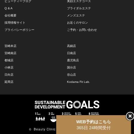
ビューティーブログ
美顔エステコース
Q & A
ブライダルエステ
会社概要
メンズエステ
採用情報サイト
お近くのサロン
プライバシーポリシー
ご予約・お問い合わせ
宮崎本店
高鍋店
宮崎南店
日南店
都城店
鹿児島店
小林店
国分店
日向店
谷山店
延岡店
Kodama Fit Lab.
WEB予約はこちら
365日 24時間受付
©
Beauty Clinic Kodama
All Rights Reserved.