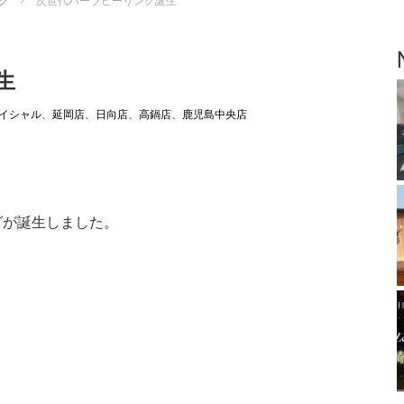
グ
次世代ハーブピーリング誕生
生
イシャル
、
延岡店
、
日向店
、
高鍋店
、
鹿児島中央店
グが誕生しました。